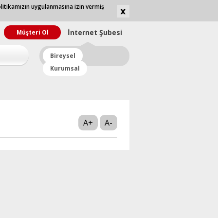
olitikamızın uygulanmasına izin vermiş
İnternet
Şubesi
Müşteri Ol
Bireysel
Kurumsal
A+
A-