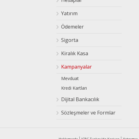
Hesaplar
Yatırım
Ödemeler
Sigorta
Kiralık Kasa
Kampanyalar
Mevduat
Kredi Kartları
Dijital Bankacılık
Sözleşmeler ve Formlar
Hakkımızda
ICBC Turkey'de Kariyer
Yatırımcı İ