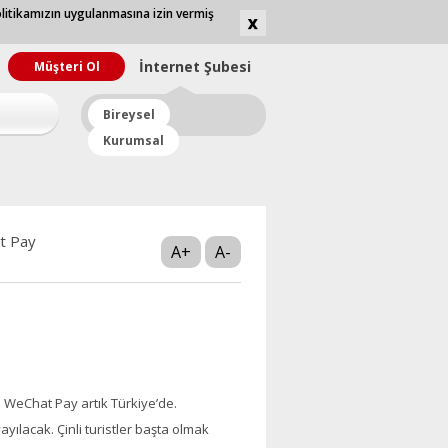
olitikamızın uygulanmasına izin vermiş
İnternet
Şubesi
Müşteri Ol
Bireysel
Kurumsal
t Pay
A+
A-
n WeChat Pay artık Türkiye’de.
ılacak. Çinli turistler başta olmak