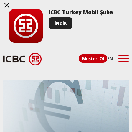
ICBC Turkey Mobil Şube
İNDİR
Müşteri Ol
EN