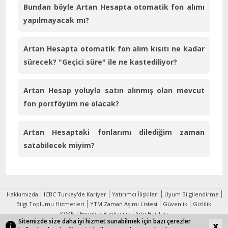
Bundan böyle Artan Hesapta otomatik fon alımı
yapılmayacak mı?
Artan Hesapta otomatik fon alım kısıtı ne kadar
sürecek? "Geçici süre" ile ne kastediliyor?
Artan Hesap yoluyla satın alınmış olan mevcut
fon portföyüm ne olacak?
Artan Hesaptaki fonlarımı dilediğim zaman
satabilecek miyim?
Hakkımızda
ICBC Turkey'de Kariyer
Yatırımcı İlişkileri
Uyum Bilgilendirme
Bilgi Toplumu Hizmetleri
YTM Zaman Aşımı Listesi
Güvenlik
Gizlilik
KVKK
Engelsiz Bankacılık
Site Haritası
Sitemizde size daha iyi hizmet sunabilmek için bazı çerezler