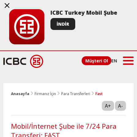
ICBC Turkey Mobil Şube
İNDİR
Müşteri Ol
EN
Anasayfa
Firmanız İçin
Para Transferleri
Fast
A+
A-
Mobil/İnternet Şube ile 7/24 Para
Transferi: FAST