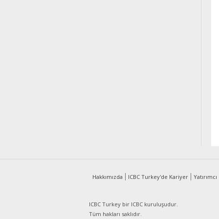
Hakkımızda
ICBC Turkey'de Kariyer
Yatırımcı İ
ICBC Turkey bir
ICBC kuruluşudur.
Tüm hakları saklıdır.