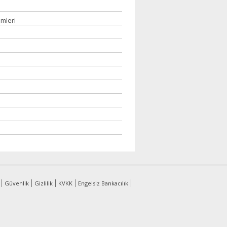
emleri
Güvenlik
Gizlilik
KVKK
Engelsiz Bankacılık