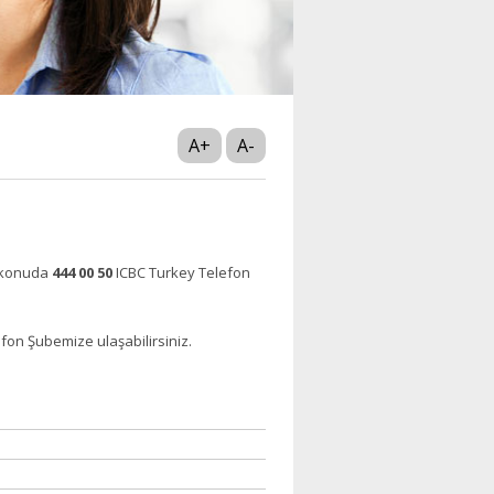
A+
A-
lü konuda
444 00 50
ICBC Turkey Telefon
fon Şubemize ulaşabilirsiniz.