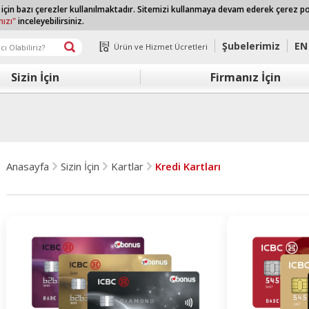
 için bazı çerezler kullanılmaktadır. Sitemizi kullanmaya devam ederek çerez p
mızı"
inceleyebilirsiniz.
Şubelerimiz
EN
Ürün ve Hizmet Ücretleri
Sizin İçin
Firmanız İçin
Anasayfa
Sizin İçin
Kartlar
Kredi Kartları