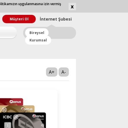
olitikamızın uygulanmasına izin vermiş
İnternet
Şubesi
Müşteri Ol
Bireysel
Kurumsal
A+
A-