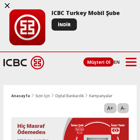
ICBC Turkey Mobil Şube
İNDİR
Müşteri Ol
EN
Anasayfa
Sizin İçin
Dijital Bankacılık
Kampanyalar
A+
A-