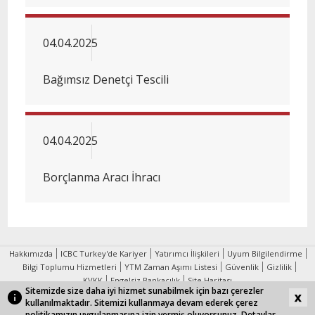
04.04.2025
Bağımsız Denetçi Tescili
04.04.2025
Borçlanma Aracı İhracı
Hakkımızda
ICBC Turkey'de Kariyer
Yatırımcı İlişkileri
Uyum Bilgilendirme
Bilgi Toplumu Hizmetleri
YTM Zaman Aşımı Listesi
Güvenlik
Gizlilik
KVKK
Engelsiz Bankacılık
Site Haritası
Sitemizde size daha iyi hizmet sunabilmek için bazı çerezler
kullanılmaktadır. Sitemizi kullanmaya devam ederek çerez
ICBC Turkey bir
ICBC kuruluşudur.
politikamızın uygulanmasına izin vermiş oluyorsunuz. Detaylar