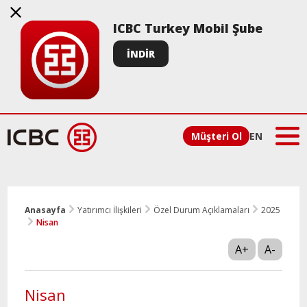
ICBC Turkey Mobil Şube
İNDİR
Müşteri Ol
EN
Anasayfa
Yatırımcı İlişkileri
Özel Durum Açıklamaları
2025
Nisan
A+
A-
Nisan