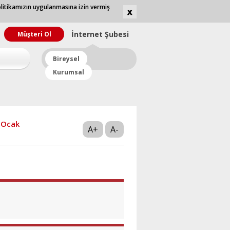
olitikamızın uygulanmasına izin vermiş
İnternet
Şubesi
Müşteri Ol
Bireysel
Kurumsal
Ocak
A+
A-