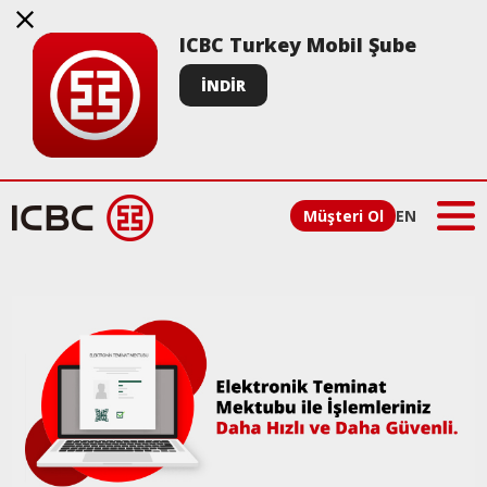
ICBC Turkey Mobil Şube
İNDİR
Müşteri Ol
EN