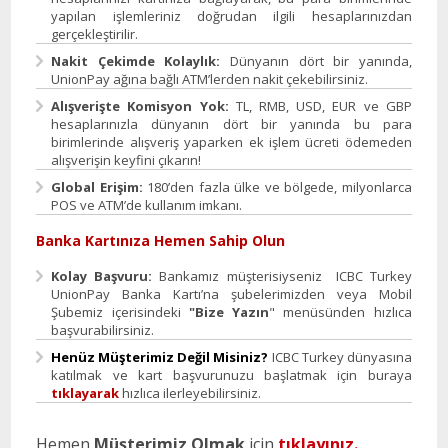
yapılan işlemleriniz doğrudan ilgili hesaplarınızdan
gerçekleştirilir.
Nakit Çekimde Kolaylık:
Dünyanın dört bir yanında,
UnionPay ağına bağlı ATM’lerden nakit çekebilirsiniz.
Alışverişte Komisyon Yok:
TL, RMB, USD, EUR ve GBP
hesaplarınızla dünyanın dört bir yanında bu para
birimlerinde alışveriş yaparken ek işlem ücreti ödemeden
alışverişin keyfini çıkarın!
Global Erişim:
180’den fazla ülke ve bölgede, milyonlarca
POS ve ATM’de kullanım imkanı.
Banka Kartınıza Hemen Sahip Olun
Kolay Başvuru:
Bankamız müşterisiyseniz ICBC Turkey
UnionPay Banka Kartı’na şubelerimizden veya Mobil
Şubemiz içerisindeki
"Bize Yazın
" menüsünden hızlıca
başvurabilirsiniz.
Henüz Müşterimiz Değil Misiniz?
ICBC Turkey dünyasına
katılmak ve kart başvurunuzu başlatmak için buraya
tıklayarak
hızlıca ilerleyebilirsiniz.
Hemen
Müşterimiz Olmak
için
tıklayınız.