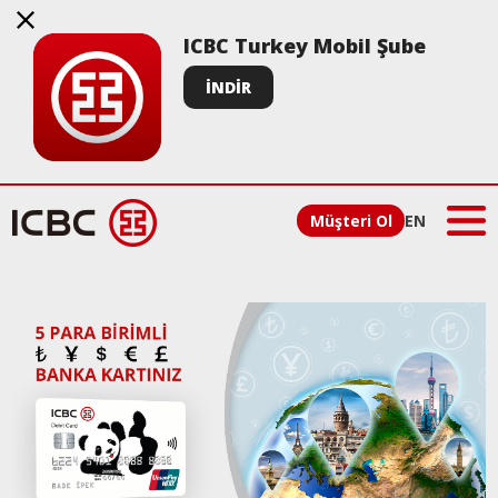
ICBC Turkey Mobil Şube
İNDİR
Müşteri Ol
EN