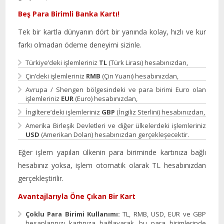
Beş Para Birimli Banka Kartı!
Tek bir kartla dünyanın dört bir yanında kolay, hızlı ve kur
farkı olmadan ödeme deneyimi sizinle.
Türkiye’deki işlemleriniz
TL
(Türk Lirası) hesabınızdan,
Çin’deki işlemleriniz
RMB
(Çin Yuanı) hesabınızdan,
Avrupa / Shengen bölgesindeki ve para birimi Euro olan
işlemleriniz
EUR
(Euro) hesabınızdan,
İngiltere’deki işlemleriniz
GBP
(İngiliz Sterlini) hesabınızdan,
Amerika Birleşik Devletleri ve diğer ülkelerdeki işlemleriniz
USD
(Amerikan Doları) hesabınızdan gerçekleşecektir.
Eğer işlem yapılan ülkenin para biriminde kartınıza bağlı
hesabınız yoksa, işlem otomatik olarak TL hesabınızdan
gerçekleştirilir.
Avantajlarıyla Öne Çıkan Bir Kart
Çoklu Para Birimi Kullanımı:
TL, RMB, USD, EUR ve GBP
hesaplarınızı kartınıza bağlayarak, bu para birimlerinde