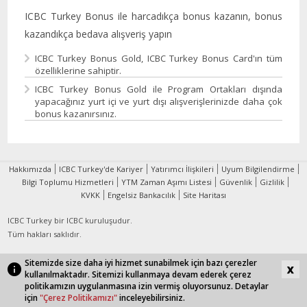
ICBC Turkey Bonus ile harcadıkça bonus kazanın, bonus
kazandıkça bedava alışveriş yapın
ICBC Turkey Bonus Gold, ICBC Turkey Bonus Card'ın tüm
özelliklerine sahiptir.
ICBC Turkey Bonus Gold ile Program Ortakları dışında
yapacağınız yurt içi ve yurt dışı alışverişlerinizde daha çok
bonus kazanırsınız.
Hakkımızda
ICBC Turkey'de Kariyer
Yatırımcı İlişkileri
Uyum Bilgilendirme
Bilgi Toplumu Hizmetleri
YTM Zaman Aşımı Listesi
Güvenlik
Gizlilik
KVKK
Engelsiz Bankacılık
Site Haritası
ICBC Turkey bir
ICBC kuruluşudur.
Tüm hakları saklıdır.
Sitemizde size daha iyi hizmet sunabilmek için bazı çerezler
kullanılmaktadır. Sitemizi kullanmaya devam ederek çerez
politikamızın uygulanmasına izin vermiş oluyorsunuz. Detaylar
için
"Çerez Politikamızı"
inceleyebilirsiniz.