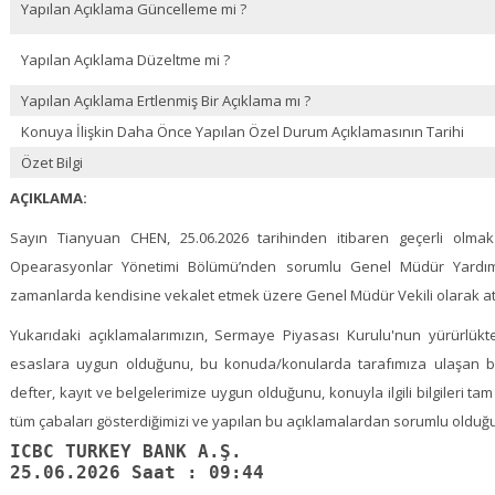
Yapılan Açıklama Güncelleme mi ?
Yapılan Açıklama Düzeltme mi ?
Yapılan Açıklama Ertlenmiş Bir Açıklama mı ?
Konuya İlişkin Daha Önce Yapılan Özel Durum Açıklamasının Tarihi
Özet Bilgi
AÇIKLAMA:
Sayın Tianyuan CHEN, 25.06.2026 tarihinden itibaren geçerli olmak
Opearasyonlar Yönetimi Bölümü’nden sorumlu Genel Müdür Yardım
zamanlarda kendisine vekalet etmek üzere Genel Müdür Vekili olarak at
Yukarıdaki açıklamalarımızın, Sermaye Piyasası Kurulu'nun yürürlükt
esaslara uygun olduğunu, bu konuda/konularda tarafımıza ulaşan bilgil
defter, kayıt ve belgelerimize uygun olduğunu, konuyla ilgili bilgileri ta
tüm çabaları gösterdiğimizi ve yapılan bu açıklamalardan sorumlu oldu
ICBC TURKEY BANK A.Ş.
25.06.2026 Saat : 09:44