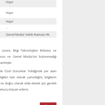
Hayır
Hayır
Hayır
-
Genel Müdür Vekili Ataması Hk.
 üzere, Bilgi Teknolojileri Bölümü ve
cısı ve Genel Müdür’ün bulunmadığı
anmıştır.
eki Özel Durumlar Tebliğinde yer alan
eri tam olarak yansıttığını, bilgilerin
m ve doğru olarak elde etmek için gerekli
ğumuzu beyan ederiz.