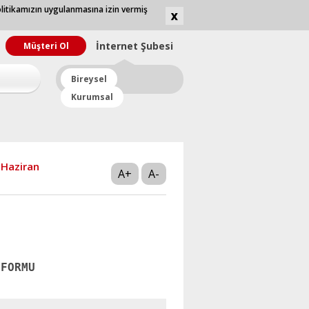
olitikamızın uygulanmasına izin vermiş
İnternet
Şubesi
Müşteri Ol
Bireysel
Kurumsal
Haziran
A+
A-
 FORMU