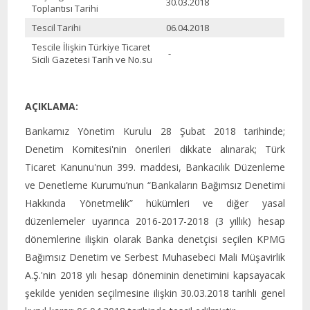
30.03.2018
Toplantısı Tarihi
Tescil Tarihi
06.04.2018
Tescile İlişkin Türkiye Ticaret
-
Sicili Gazetesi Tarih ve No.su
AÇIKLAMA:
Bankamız Yönetim Kurulu 28 Şubat 2018 tarihinde;
Denetim Komitesi'nin önerileri dikkate alınarak; Türk
Ticaret Kanunu'nun 399. maddesi, Bankacılık Düzenleme
ve Denetleme Kurumu’nun “Bankaların Bağımsız Denetimi
Hakkında Yönetmelik” hükümleri ve diğer yasal
düzenlemeler uyarınca 2016-2017-2018 (3 yıllık) hesap
dönemlerine ilişkin olarak Banka denetçisi seçilen KPMG
Bağımsız Denetim ve Serbest Muhasebeci Mali Müşavirlik
A.Ş.'nin 2018 yılı hesap döneminin denetimini kapsayacak
şekilde yeniden seçilmesine ilişkin 30.03.2018 tarihli genel