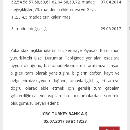
52,54,56,57,58,60,61,62,64,68,69,72. madde
07.04.2014
1
değişiklikleri,73. maddenin eklenmesi ve Geçici
1,2,3,4,5 maddelerin kaldırılması
8. madde değişikliği
29.06.2017
0
Yukarıdaki açıklamalarımızın, Sermaye Piyasası Kurulu'nun
yürürlükteki Özel Durumlar Tebliğinde yer alan esaslara
uygun olduğunu, bu konuda/konularda tarafımıza ulaşan
bilgileri tam olarak yansıttığını, bilgilerin defter, kayıt ve
belgelerimize uygun olduğunu, konuyla ilgili bilgileri tam ve
doğru olarak elde etmek için gerekli tüm çabaları
gösterdiğimizi ve yapılan bu açıklamalardan sorumlu
olduğumuzu beyan ederiz.
ICBC TURKEY BANK A.Ş.
05.07.2017 Saat 13:33