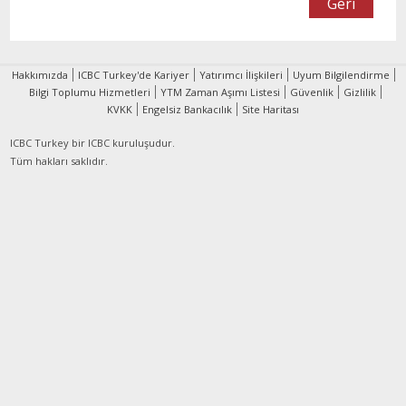
Geri
Hakkımızda
ICBC Turkey'de Kariyer
Yatırımcı İlişkileri
Uyum Bilgilendirme
Bilgi Toplumu Hizmetleri
YTM Zaman Aşımı Listesi
Güvenlik
Gizlilik
KVKK
Engelsiz Bankacılık
Site Haritası
ICBC Turkey bir
ICBC kuruluşudur.
Tüm hakları saklıdır.