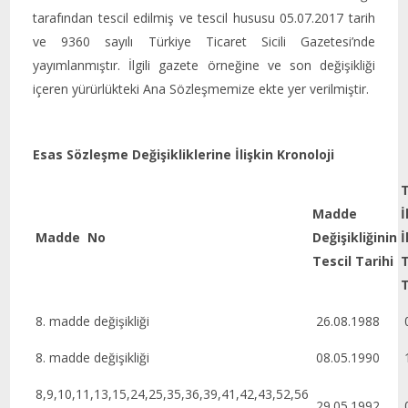
tarafından tescil edilmiş ve tescil hususu 05.07.2017 tarih
ve 9360 sayılı Türkiye Ticaret Sicili Gazetesi’nde
yayımlanmıştır. İlgili gazete örneğine ve son değişikliği
içeren yürürlükteki Ana Sözleşmemize ekte yer verilmiştir.
Esas Sözleşme Değişikliklerine İlişkin Kronoloji
T
Madde
İ
Madde No
Değişikliğinin
İ
Tescil Tarihi
T
8. madde değişikliği
26.08.1988
0
8. madde değişikliği
08.05.1990
1
8,9,10,11,13,15,24,25,35,36,39,41,42,43,52,56
29.05.1992
0