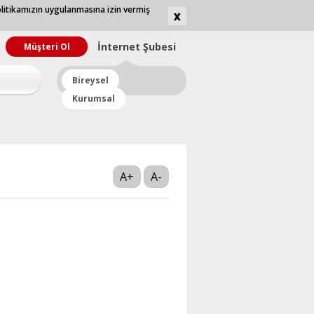
olitikamızın uygulanmasına izin vermiş
İnternet
Şubesi
Müşteri Ol
Bireysel
Kurumsal
A+
A-