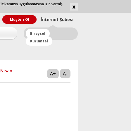
olitikamızın uygulanmasına izin vermiş
İnternet
Şubesi
Müşteri Ol
Bireysel
Kurumsal
Nisan
A+
A-