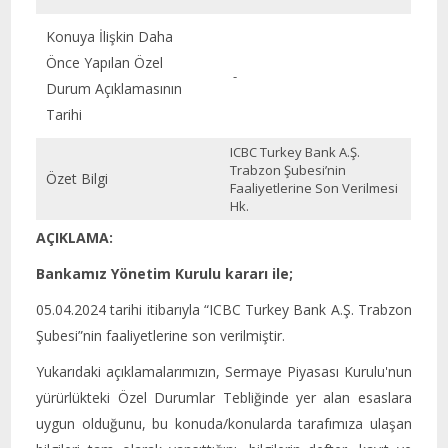
Konuya İlişkin Daha
Önce Yapılan Özel
-
Durum Açıklamasının
Tarihi
ICBC Turkey Bank A.Ş.
Trabzon Şubesi’nin
Özet Bilgi
Faaliyetlerine Son Verilmesi
Hk.
AÇIKLAMA:
Bankamız Yönetim Kurulu kararı ile;
05.04.2024 tarihi itibarıyla “ICBC Turkey Bank A.Ş. Trabzon
Şubesi”nin faaliyetlerine son verilmiştir.
Yukarıdaki açıklamalarımızın, Sermaye Piyasası Kurulu'nun
yürürlükteki Özel Durumlar Tebliğinde yer alan esaslara
uygun olduğunu, bu konuda/konularda tarafımıza ulaşan