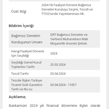
2024 Yılı Faaliyet Dönemi Bağımsız
Denetim Kuruluşu Seçimi, Tescili ve
Özet Bilgi
TTSG’sinde Yayımlanması Hk.
Bildirim İçeriği
DRT Bağımsız Denetim ve
Bağımsız Denetim
Serbest Muhasebeci Mali
Kuruluşunun Unvanı
Müşavirlik Anonim Şirketi
Hangi Faaliyet Dönemi
2024
İçin Seçildiği
Seçildiği Genel Kurul
25.03.2024
Toplantısı Tarihi
Tescil Tarihi
03.04.2024
Tescile İlişkin Türkiye
Ticaret Sicili Gazetesi
03.04.2024 - 11057
Tarih ve No.su
Açıklama;
Bankamızın 2024 yılı finansal dönemine ilişkin olarak