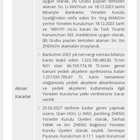
uygun olarak, (A) Grubu payları temsilen
atanan Sn. Li XIAO’nun ve 18.12.2023 tarihi
itibariyle Bankamız Yönetim Kurulu
Üyeliği’nden istifa eden Sn. Ying WANG’ın
yerine Yönetim Kurulu’nun 18.12.2023 tarih
ve 1891/01 no.lu kararı ile Türk Ticaret
Kanunu’nun 363. maddesine uygun olarak,
(B) Grubu payları temsilen atanan Sn. Xin
ZHENG’in atamaları onaylandı.
Banka’nın 2023 yılı net vergi sonrası bilanço
karını teşkil eden 1.323.195.483,65 TL’nin
%5’i olan 66.159.774,18 TL’sinin genel
kanuni yedek akçelere ayrılmasına, kalan
1.257.035.709,47 TL karın tamamının
olağanüstü yedek akçelere aktarılmasına
Alınan
ve yedek akçelerin kullanımıyla ilgili
Yönetim Kurulu’na yetki verilmesine karar
Kararlar
verildi.
25.03.2027 tarihine kadar görev yapmak
üzere, Qian HOU, Li XIAO, Jianfeng ZHENG
Yönetim Kurulu Üyeleri olarak, Serhat
YANIK ve Xin ZHENG Bağımsız Yönetim
Kurulu Üyeleri olarak seçildi. Sermaye
Piyasası Kurulu'nun II-17.1 sayılı Kurumsal