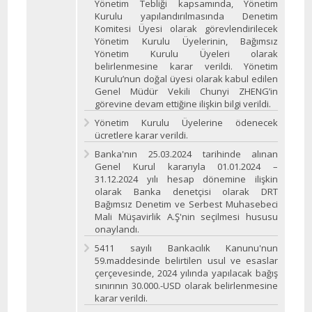
Yönetim Tebliği kapsamında, Yönetim
Kurulu yapılandırılmasında Denetim
Komitesi Üyesi olarak görevlendirilecek
Yönetim Kurulu Üyelerinin, Bağımsız
Yönetim Kurulu Üyeleri olarak
belirlenmesine karar verildi. Yönetim
Kurulu’nun doğal üyesi olarak kabul edilen
Genel Müdür Vekili Chunyi ZHENG’in
görevine devam ettiğine ilişkin bilgi verildi.
Yönetim Kurulu Üyelerine ödenecek
ücretlere karar verildi.
Banka'nın 25.03.2024 tarihinde alınan
Genel Kurul kararıyla 01.01.2024 –
31.12.2024 yılı hesap dönemine ilişkin
olarak Banka denetçisi olarak DRT
Bağımsız Denetim ve Serbest Muhasebeci
Mali Müşavirlik A.Ş'nin seçilmesi hususu
onaylandı.
5411 sayılı Bankacılık Kanunu'nun
59.maddesinde belirtilen usul ve esaslar
çerçevesinde, 2024 yılında yapılacak bağış
sınırının 30.000.-USD olarak belirlenmesine
karar verildi.