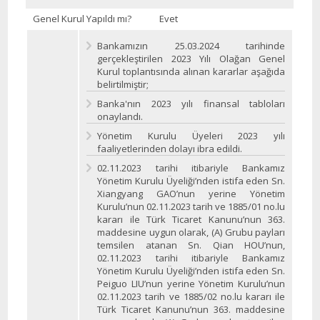
Genel Kurul Yapıldı mı?
Evet
Bankamızın 25.03.2024 tarihinde
gerçekleştirilen 2023 Yılı Olağan Genel
Kurul toplantısında alınan kararlar aşağıda
belirtilmiştir;
Banka'nın 2023 yılı finansal tabloları
onaylandı.
Yönetim Kurulu Üyeleri 2023 yılı
faaliyetlerinden dolayı ibra edildi.
02.11.2023 tarihi itibariyle Bankamız
Yönetim Kurulu Üyeliği’nden istifa eden Sn.
Xiangyang GAO’nun yerine Yönetim
Kurulu’nun 02.11.2023 tarih ve 1885/01 no.lu
kararı ile Türk Ticaret Kanunu’nun 363.
maddesine uygun olarak, (A) Grubu payları
temsilen atanan Sn. Qian HOU’nun,
02.11.2023 tarihi itibariyle Bankamız
Yönetim Kurulu Üyeliği’nden istifa eden Sn.
Peiguo LIU’nun yerine Yönetim Kurulu’nun
02.11.2023 tarih ve 1885/02 no.lu kararı ile
Türk Ticaret Kanunu’nun 363. maddesine